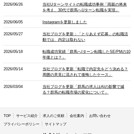
2026/06/26
当社Uターンサイトの転職成功事例「両親の将来
を考え、30代で群馬へUターン転職を実現」
2026/06/05
Instagramを更新しました
2026/05/27
当社ブログを更新：「とりあえず応募」の転職活
動では、内定は取れない
2026/05/18
転職成功実績「群馬へIターン転職したSE/PMの10
年後とは？」
2026/05/14
当社ブログを更新「転職で内定先をどう決める？
周囲の意見に流されて後悔したケース」
2026/03/04
当社ブログを更新「群馬の求人はAIの影響で減
る？群馬の転職市場の変化について」
TOP
サービス紹介
求人のご依頼
会社案内
お問い合わせ
プライバシーポリシー
サイトマップ