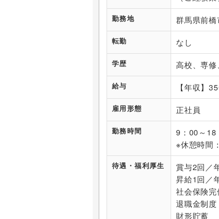
勤務地
群馬県前橋市
転勤
なし
学歴
高校、専修
給与
【年収】35
雇用形態
正社員
勤務時間
9：00～1
※休憩時間：
待遇・福利厚生
賞与2回／
昇給1回／
社会保険完
退職金制度
財形貯蓄