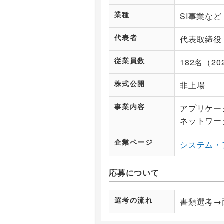
業種
SI事業など
代表者
代表取締役 
従業員数
182名（2
株式公開
非上場
事業内容
アプリケー
ネットワー
企業ページ
システム・
応募について
選考の流れ
書類選考→