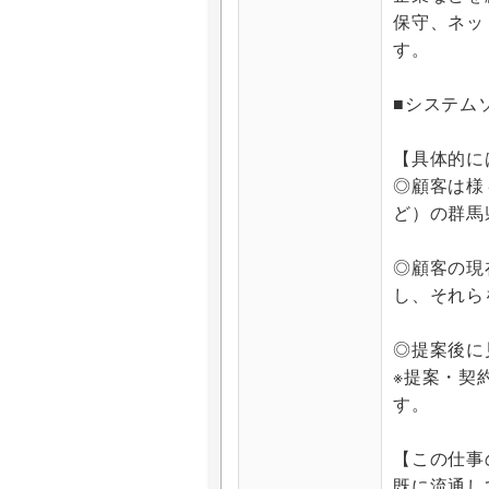
保守、ネッ
す。
■システム
【具体的に
◎顧客は様
ど）の群馬
◎顧客の現
し、それら
◎提案後に
※提案・契
す。
【この仕事
既に流通し