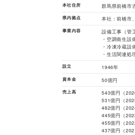
本社住所
群馬県前橋市古
県内拠点
本社：前橋市
事業内容
設備工事（管
・空調衛生設
・冷凍冷蔵設
・生活関連処
設立
1946年
資本金
50億円
売上高
543億円（20
531億円（20
482億円（20
445億円（20
455億円（20
437億円（20