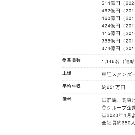
514億円（20
462億円（20
460億円（20
424億円（20
415億円（20
388億円（20
374億円（20
従業員数
1,146名（連
上場
東証スタンダ
平均年収
約651万円
備考
◎群馬、関東
◎グループ企
◎2023年4
全社員約650